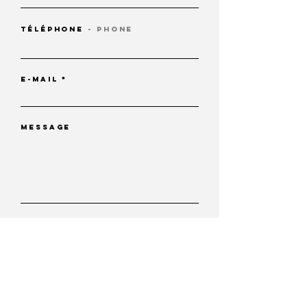
téléphone
- phone
E-mail *
message
Envoyer - SEND