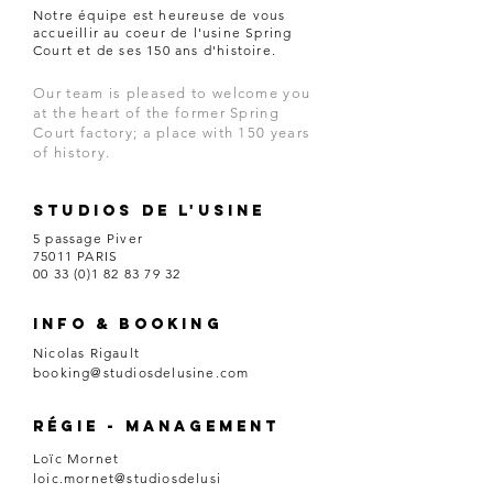
Notre équipe est heureuse de vous
accueillir au coeur de l'usine Spring
Court et de ses 150 ans d'histoire.
Our team is pleased to welcome you
at the heart of the former Spring
Court factory; a place with 150 years
of history.
Studios de l'usine
5 passage Piver
75011 PARIS
00 33 (0)1 82 83 79 32
Info & booking
Nicolas Rigault
booking@studiosdelusine.com
Régie - management
Loïc Mornet
loic.mornet@studiosdelusi